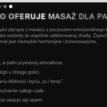
5.
O OFERUJE
MASAŻ DLA P
zyści płynące z masażu z poczuciem emocjonalnego b
aks osobisty ze wspólnie celebrowaną chwilą. Zsync
enie jest niezwykle harmonijne i zrównoważone.
 w pełni prywatnej atmosferze.
ego u obojga gości.
iu bliskości i byciu „tu i teraz”.
uźnienie całego ciała.
ie cieszyć się razem.