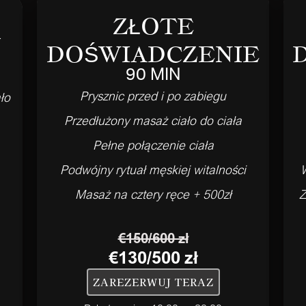
ZŁOTE
R
DOŚWIADCZENIE
90 MIN
Prysznic przed i po zabiegu
ło
Przedłużony masaż ciało do ciała
Pełne połączenie ciała
Podwójny rytuał męskiej witalności
Masaż na cztery ręce + 500zł
Z
€150/600 zł
€130/500 zł
ZAREZERWUJ TERAZ