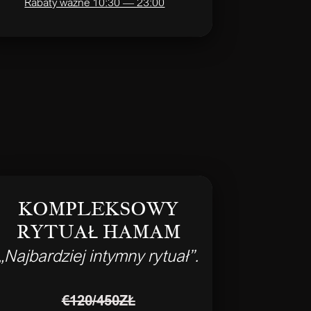
Rabaty ważne 10:30 — 23:00
KOMPLEKSOWY
RYTUAŁ HAMAM
„Najbardziej intymny rytuał”.
€120/450ZŁ