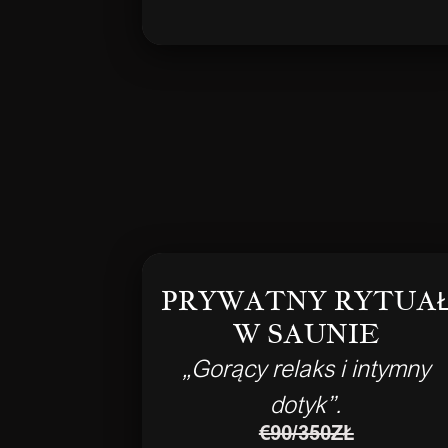
PRYWATNY RYTUA
W SAUNIE
„Gorący relaks i intymny
dotyk”.
€90/350ZŁ