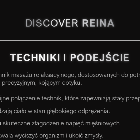
DISCOVER
REINA
TECHNIKI
I
PODEJŚCIE
chnik masażu relaksacyjnego, dostosowanych do pot
az precyzyjnym, kojącym dotyku.
e połączenie technik, które zapewniają stały przepł
zają ciało w stan głębokiego odprężenia.
u skuteczne złagodzenie napięć mięśniowych.
zwala wyciszyć organizm i ukoić zmysły.