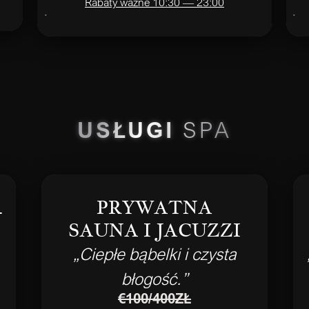
Rabaty ważne 10:30 — 23:00
USŁUGI
SPA
Ł
PRYWATNA
SAUNA I JACUZZI
„Ciepłe bąbelki i czysta
błogość.”
€100/400ZŁ