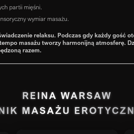
ch partii mięśni.
ensoryczny wymiar masażu.
świadczenie relaksu. Podczas gdy każdy gość ot
 tempo masażu tworzy harmonijną atmosferę. Dz
spędzoną razem.
REINA WARSAW
NIK MASAŻU EROTYCZ