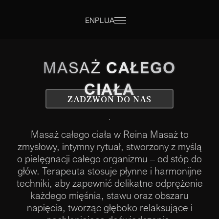
EN
PL
UA
MASAŻ
CAŁEGO
CIAŁA
ZADZWOŃ DO NAS
Masaż całego ciała w Reina Masaż to
zmysłowy, intymny rytuał, stworzony z myślą
o pielęgnacji całego organizmu – od stóp do
głów. Terapeuta stosuje płynne i harmonijne
techniki, aby zapewnić delikatne odprężenie
każdego mięśnia, stawu oraz obszaru
napięcia, tworząc głęboko relaksujące i