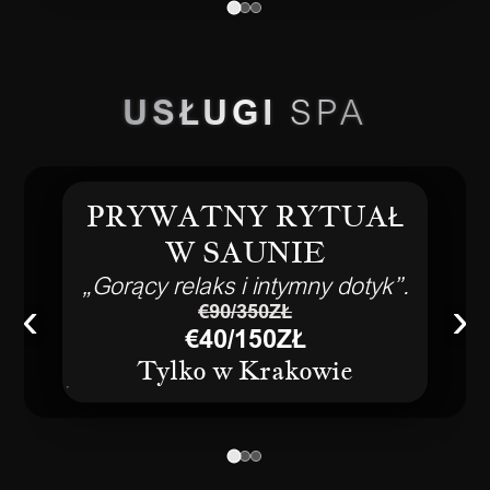
USŁUGI
SPA
PRYWATNY RYTUAŁ
W SAUNIE
„Gorący relaks i intymny dotyk”.
‹
›
€90/350ZŁ
€40/150ZŁ
Tylko w Krakowie