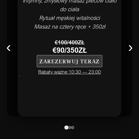
Intymny, zmysłowy masaż pleców ciało
do ciała
Rytuał męskiej witalności
Masaż na cztery ręce + 350zł
‹
€100/400ZŁ
›
€90/350ZŁ
ZAREZERWUJ TERAZ
Rabaty ważne 10:30 — 23:00