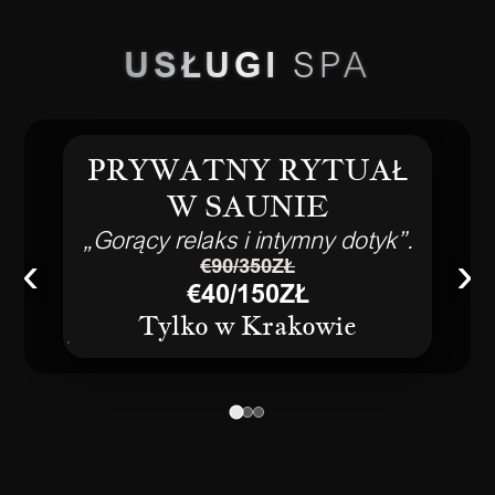
USŁUGI
SPA
PRYWATNY RYTUAŁ
W SAUNIE
„Gorący relaks i intymny dotyk”.
‹
›
€90/350ZŁ
€40/150ZŁ
Tylko w Krakowie