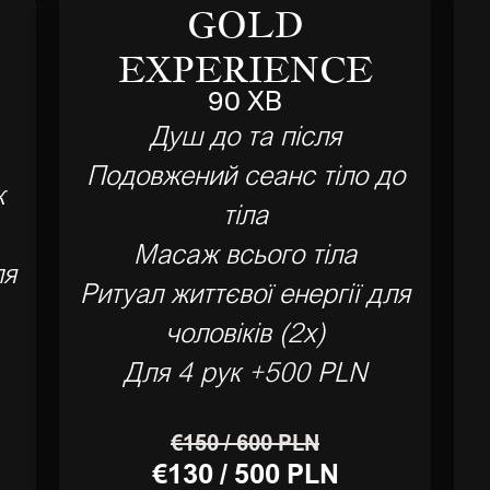
GOLD
EXPERIENCE
90 ХВ
Душ до та після
Подовжений сеанс тіло до
ж
тіла
Масаж всього тіла
ля
Ритуал життєвої енергії для
чоловіків (2x)
Для 4 рук +500 PLN
€150 / 600 PLN
€130 / 500 PLN