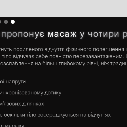
5.
пропонує масаж у чотири 
агнуть посиленого відчуття фізичного полегшення 
 тіло відчуває себе повністю перезавантаженим. 
 розслаблення на більш глибокому рівні, ніж трад
ої напруги
синхронізованому дотику
м'язових ділянках
 оскільки тіло зосереджується на відчуттях
ід масажу