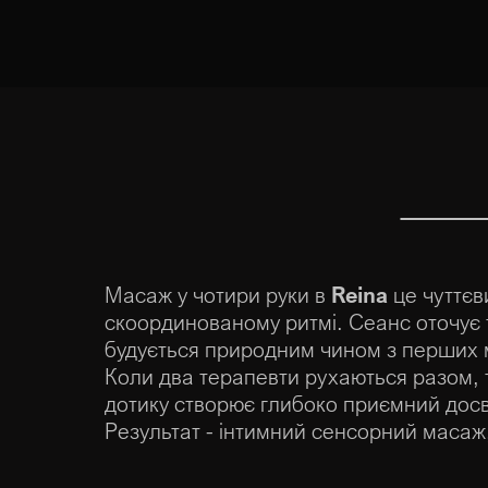
Масаж у чотири руки в
Reina
це чуттєв
скоординованому ритмі. Сеанс оточує 
будується природним чином з перших 
Коли два терапевти рухаються разом, т
дотику створює глибоко приємний досв
Результат - інтимний сенсорний масаж,