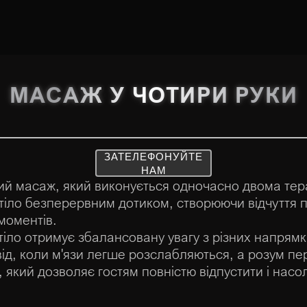
МАСАЖ У ЧОТИРИ РУКИ
ЗАТЕЛЕФОНУЙТЕ
НАМ
ий масаж, який виконується одночасно двома тер
тіло безперервним дотиком, створюючи відчуття 
моментів.
іло отримує збалансовану увагу з різних напрямкі
ід, коли м'язи легше розслабляються, а розум пе
 який дозволяє гостям повністю відпустити і нас