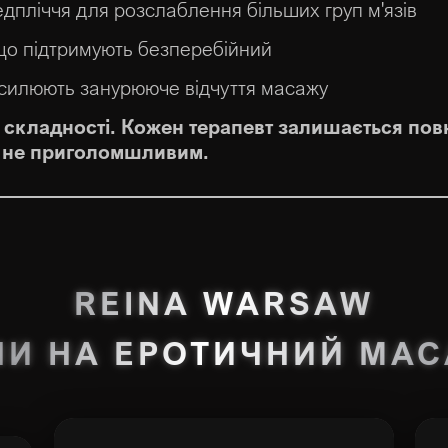
дпліччя для розслаблення більших груп м'язів
 що підтримують безперебійний
 посилюють занурююче відчуття масажу
на складності. Кожен терапевт залишається по
а не приголомшливим.
REINA WARSAW
НИ НА ЕРОТИЧНИЙ МА