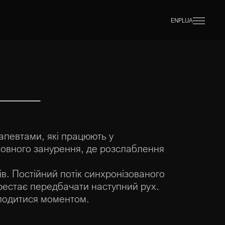
EN
PL
UA
апевтами, які працюють у
повного занурення, де розслаблення
в. Постійний потік синхронізованого
рестає передбачати наступний рух.
олодитися моментом.