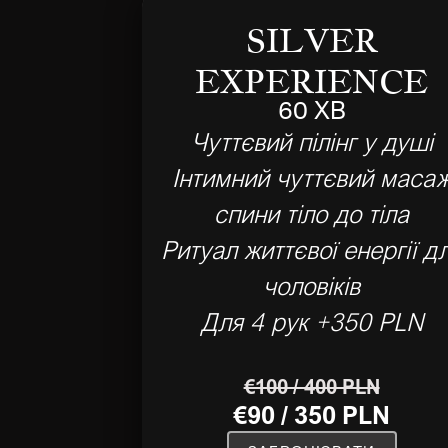
SILVER
EXPERIENCE
60 ХВ
Чуттєвий пілінг у душі
Інтимний чуттєвий маса
спини тіло до тіла
Ритуал життєвої енергії д
чоловіків
Для 4 рук +350 PLN
€100 / 400 PLN
€90 / 350 PLN