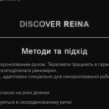
DISCOVER
REINA
Методи та підхід
инхронізованим рухом. Терапевти працюють в гарм
розподілялася рівномірно.
 адаптовані спеціально для синхронізованої робо
очасно на різні ділянки
нуються в скоординованому ритмі