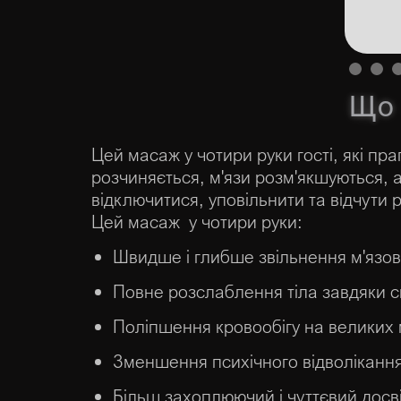
Slide 1 of 
Що 
Цей масаж у чотири руки гості, які пр
розчиняється, м'язи розм'якшуються, а
відключитися, уповільнити та відчути
Цей масаж у чотири руки:
Швидше і глибше звільнення м'язов
Повне розслаблення тіла завдяки 
Поліпшення кровообігу на великих 
Зменшення психічного відволікання,
Більш захоплюючий і чуттєвий досв