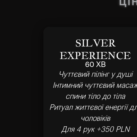
ЦІ
SILVER
EXPERIENCE
60 ХВ
Чуттєвий пілінг у душі
Інтимний чуттєвий маса
спини тіло до тіла
Ритуал життєвої енергії д
чоловіків
Для 4 рук +350 PLN