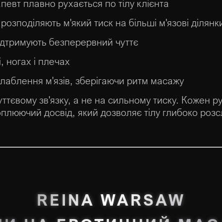
апевт плавно рухається по тілу клієнта
і розподіляють м'який тиск на більші м'язові ділянк
 підтримують безперервний чуттє
, ногах і плечах
зслаблення м'язів, зберігаючи ритм масажу
уттєвому зв'язку, а не на сильному тиску. Кожен
плюючий досвід, який дозволяє тілу глибоко розс
REINA WARSAW