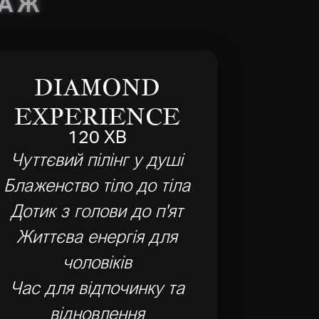
САЖ
DIAMOND
EXPERIENCE
120 ХВ
Чуттєвий пілінг у душі
Блаженство тіло до тіла
Дотик з голови до п'ят
Життєва енергія для
чоловіків
Час для відпочинку та
відновлення