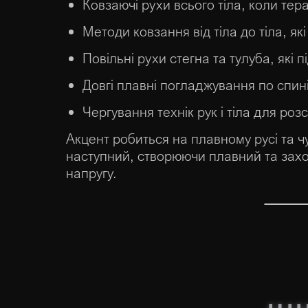
Ковзаючі рухи всього тіла, коли тер
Методи ковзання від тіла до тіла, як
Повільні рухи стегна та тулуба, які
Довгі плавні погладжування по спині
Чергування технік рук і тіла для ро
Акцент робиться на плавному русі та ч
наступний, створюючи плавний та захо
напругу.