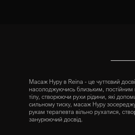
Масаж Нуру в Reina - це чуттєвий досві
насолоджуючись близьким, постійним 
тілу, створюючи рухи рідини, які допо
сильному тиску, масаж Нуру зосереджуєт
рукам терапевта вільно рухатися, ств
занурюючий досвід.