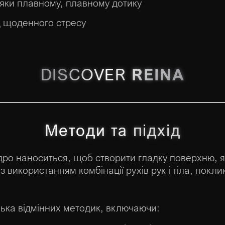
яки плавному, плавному дотику
д щоденного стресу
DISCOVER
REINA
Методи та підхід
дро наноситься, щоб створити гладку поверхню, я
використанням комбінації рухів рук і тіла, покли
лька відмінних методик, включаючи: