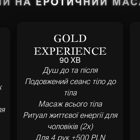
НИ НА ЕРОТИЧНИЙ МА
GOLD
EXPERIENCE
90 ХВ
Душ до та після
Подовжений сеанс тіло до
ж
тіла
Масаж всього тіла
ля
Ритуал життєвої енергії для
чоловіків (2x)
Для 4 рук +500 PLN