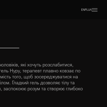
EN
PL
UA
оловіків, які хочуть розслабитися,
ель Нуру, терапевт плавно ковзає по
амість того, щоб зосереджуватися на
ілом. Гладкий гель дозволяє тілу та
и, заспокоює розум та створює глибоко