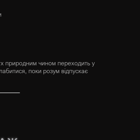
и
 рух природним чином переходить у
лабитися, поки розум відпускає