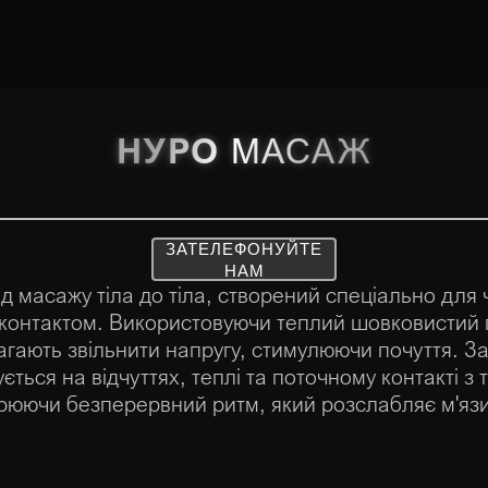
НУРО
МАСАЖ
ЗАТЕЛЕФОНУЙТЕ
НАМ
д масажу тіла до тіла, створений спеціально для ч
контактом. Використовуючи теплий шовковистий г
магають звільнити напругу, стимулюючи почуття. З
ься на відчуттях, теплі та поточному контакті з т
орюючи безперервний ритм, який розслабляє м'яз