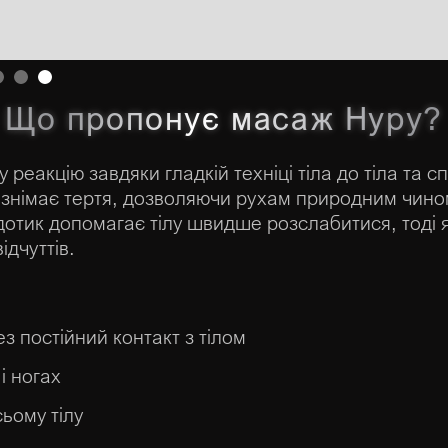
5.
Що пропонує масаж Нуру?
реакцію завдяки гладкій техніці тіла до тіла та с
ь знімає тертя, дозволяючи рухам природним чином
дотик допомагає тілу швидше розслабитися, тоді 
дчуттів.
 постійний контакт з тілом
і ногах
ьому тілу