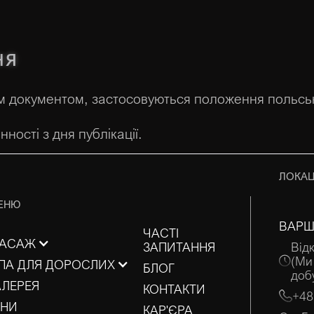
ня
цим документом, застосовуються положення польсь
ності з дня публікації.
ЛОКАЦ
ЕНЮ
ВАРШ
ЧАСТІ
АСАЖ
ЗАПИТАННЯ
Від
(Ми
ПА ДЛЯ ДОРОСЛИХ
БЛОГ
доб
АЛЕРЕЯ
КОНТАКТИ
+48
ІНИ
КАР'ЄРА