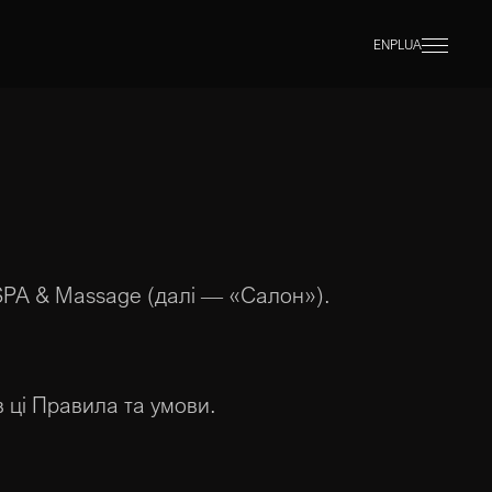
EN
PL
UA
SPA & Massage (далі — «Салон»).
 ці Правила та умови.