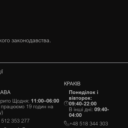
кого законодавства.
ІЇ
КРАКІВ
АВА
Понеділок і
вівторок:
крито Щодня:
11:00–06:00
09:40-22:00
 працюємо 19 годин на
В інші дні:
09:40-
у)
04:00
 512 353 277
+48 518 344 303