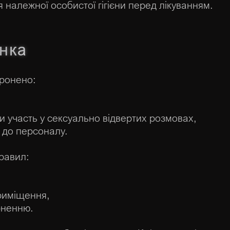
 належної особистої гігієни перед лікуванням.
інка
оронено:
ти участь у сексуально відвертих розмовах,
 до персоналу.
равил:
риміщення,
рненню.