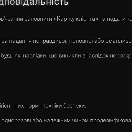
ідповідальність
ов'язаний заповнити «Картку клієнта» та надати 
ть за надання неправдивої, неповної або оманливої
а будь-які наслідки, що виникли внаслідок нерозк
гієнічних норм і техніки безпеки.
я одноразові або належним чином продезінфікован